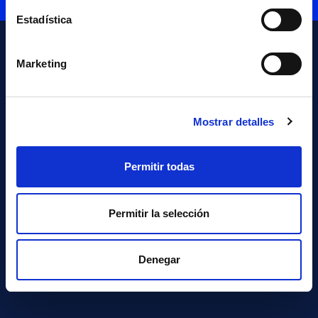
Estadística
Marketing
Mostrar detalles
NAVARRA
MADRID
Permitir todas
Plaza Eguzki 8,
Calle Velázquez 157 1ª
31192 Mutilva Navarra
Pl.
Permitir la selección
T +34 948 29 02 02
28002 Madrid
info@cyc.es
T +34 902 10 22 95
info@cyc.es
Denegar