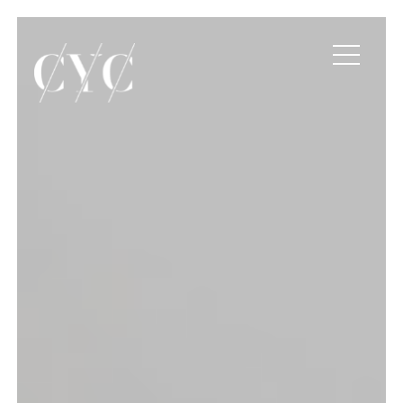
Producto - IA4FoodFore