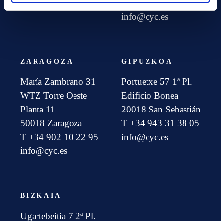
info@cyc.es
T +34 902 10 22 95
info@cyc.es
ZARAGOZA
GIPUZKOA
María Zambrano 31
Portuetxe 57 1ª Pl.
WTZ Torre Oeste
Edificio Bonea
Planta 11
20018 San Sebastián
50018 Zaragoza
T +34 943 31 38 05
T +34 902 10 22 95
info@cyc.es
info@cyc.es
BIZKAIA
Ugartebeitia 7 2ª Pl.