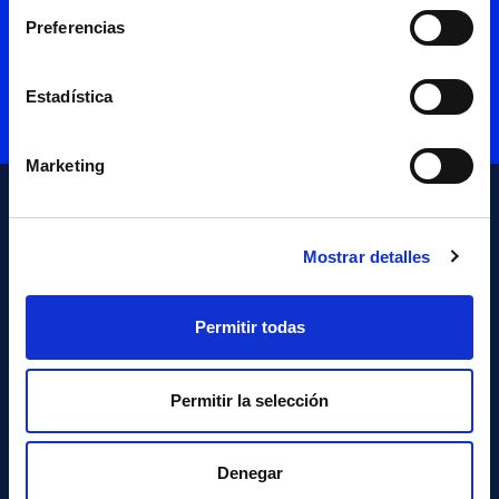
Preferencias
Estadística
Marketing
Mostrar detalles
Permitir todas
NAVARRA
MADRID
Permitir la selección
Plaza Eguzki 8,
Calle Velázquez 157 1ª
31192 Mutilva Navarra
Pl.
T +34 948 29 02 02
28002 Madrid
Denegar