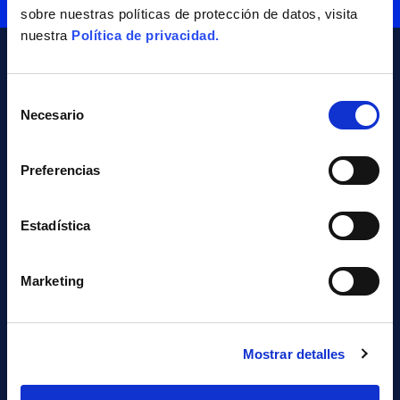
sobre nuestras políticas de protección de datos, visita
nuestra
Política de privacidad.
Selección
Necesario
de
consentimiento
Preferencias
NAVARRA
MADRID
Plaza Eguzki 8,
Calle Velázquez 157 1ª
Estadística
31192 Mutilva Navarra
Pl.
T +34 948 29 02 02
28002 Madrid
Marketing
info@cyc.es
T +34 902 10 22 95
info@cyc.es
Mostrar detalles