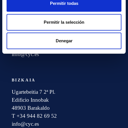
ZARAGOZA
GIPUZKOA
Permitir todas
María Zambrano 31
Portuetxe 57 1ª Pl.
WTZ Torre Oeste
Edificio Bonea
Permitir la selección
Planta 11
20018 San Sebastián
50018 Zaragoza
T +34 943 31 38 05
Denegar
T +34 902 10 22 95
info@cyc.es
info@cyc.es
BIZKAIA
Ugartebeitia 7 2ª Pl.
Edificio Innobak
48903 Barakaldo
T +34 944 82 69 52
info@cyc.es