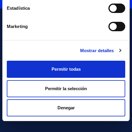
Estadística
Marketing
Mostrar detalles
NAVARRA
MADRID
Permitir todas
Plaza Eguzki 8,
Calle Velázquez 157 1ª
31192 Mutilva Navarra
Pl.
Permitir la selección
T +34 948 29 02 02
28002 Madrid
info@cyc.es
T +34 902 10 22 95
info@cyc.es
Denegar